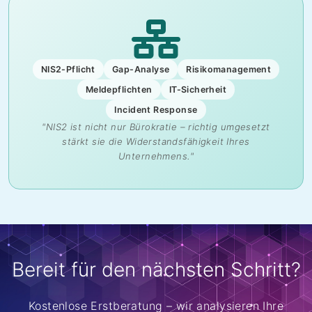
NIS2-Pflicht
Gap-Analyse
Risikomanagement
Meldepflichten
IT-Sicherheit
Incident Response
"NIS2 ist nicht nur Bürokratie – richtig umgesetzt
stärkt sie die Widerstandsfähigkeit Ihres
Unternehmens."
Bereit für den nächsten Schritt?
Kostenlose Erstberatung – wir analysieren Ihre