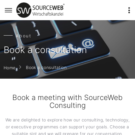
About
Book a consultation
Book a consultation
Home
Book a meeting with SourceWeb
Consulting
We are delighted to explore how our consulting, technology,
or executive programmes can support your goals. Choose a
suitable slot and we will prepare for our conversation.